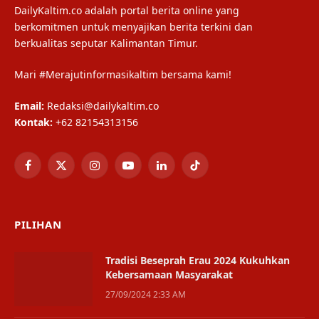
DailyKaltim.co adalah portal berita online yang
berkomitmen untuk menyajikan berita terkini dan
berkualitas seputar Kalimantan Timur.
Mari #Merajutinformasikaltim bersama kami!
Email:
Redaksi@dailykaltim.co
Kontak:
+62 82154313156
Facebook
X
Instagram
YouTube
LinkedIn
TikTok
(Twitter)
PILIHAN
Tradisi Beseprah Erau 2024 Kukuhkan
Kebersamaan Masyarakat
27/09/2024 2:33 AM