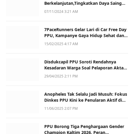
Berkelanjutan,Tingkatkan Daya Saing
dan Kualitas
07/11/2024 3:21 AM
7PaceRunners Gelar Lari di Car Free Day
PPU, Kampanye Gaya Hidup Sehat dan
Dukung UMKM
15/02/2025 4:17 AM
Disdukcapil PPU Soroti Rendahnya
Kesadaran Warga Soal Pelaporan Akta
Kematian
29/04/2025 2:11 PM
Anopheles Tak Selalu Jadi Musuh: Fokus
Dinkes PPU Kini ke Penularan Aktif di
Sotek
11/06/2025 2:07 PM
PPU Borong Tiga Penghargaan Gender
Champion Kaltim 2026, Peran