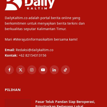
DailyKaltim.co adalah portal berita online yang
berkomitmen untuk menyajikan berita terkini dan
berkualitas seputar Kalimantan Timur.
Mari #Merajutinformasikaltim bersama kami!
Email:
Redaksi@dailykaltim.co
Kontak:
+62 82154313156
Facebook
X
Instagram
YouTube
LinkedIn
TikTok
(Twitter)
PILIHAN
Pasar Teluk Pandan Siap Beroperasi,
Prioritaskan Pedagang Lokal