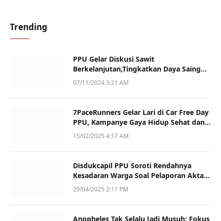
Trending
PPU Gelar Diskusi Sawit
Berkelanjutan,Tingkatkan Daya Saing
dan Kualitas
07/11/2024 3:21 AM
7PaceRunners Gelar Lari di Car Free Day
PPU, Kampanye Gaya Hidup Sehat dan
Dukung UMKM
15/02/2025 4:17 AM
Disdukcapil PPU Soroti Rendahnya
Kesadaran Warga Soal Pelaporan Akta
Kematian
29/04/2025 2:11 PM
Anopheles Tak Selalu Jadi Musuh: Fokus