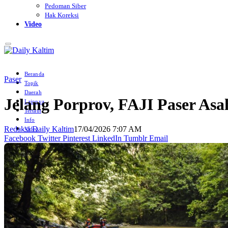
Pedoman Siber
Hak Koreksi
Video
Beranda
Paser
Topik
Daerah
Jelang Porprov, FAJI Paser Asa
Lainnya
Tertaut
Info
Redaksi Daily Kaltim
17/04/2026 7:07 AM
Video
Facebook
Twitter
Pinterest
LinkedIn
Tumblr
Email