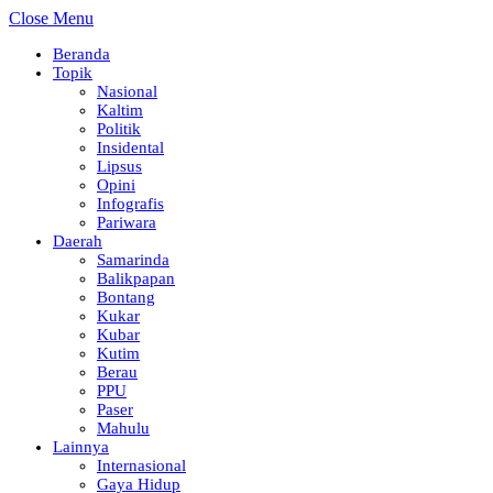
Close Menu
Beranda
Topik
Nasional
Kaltim
Politik
Insidental
Lipsus
Opini
Infografis
Pariwara
Daerah
Samarinda
Balikpapan
Bontang
Kukar
Kubar
Kutim
Berau
PPU
Paser
Mahulu
Lainnya
Internasional
Gaya Hidup