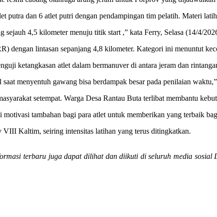
et putra dan 6 atlet putri dengan pendampingan tim pelatih. Materi lati
ejauh 4,5 kilometer menuju titik start ,” kata Ferry, Selasa (14/4/202
RR) dengan lintasan sepanjang 4,8 kilometer. Kategori ini menuntut kec
nguji ketangkasan atlet dalam bermanuver di antara jeram dan rintanga
il saat menyentuh gawang bisa berdampak besar pada penilaian waktu,” 
 masyarakat setempat. Warga Desa Rantau Buta terlibat membantu kebutu
 motivasi tambahan bagi para atlet untuk memberikan yang terbaik b
III Kaltim, seiring intensitas latihan yang terus ditingkatkan.
formasi terbaru juga dapat dilihat dan diikuti di seluruh media sosial