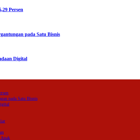
,29 Persen
rgantungan pada Satu Bisnis
daan Digital
ersen
ngan pada Satu Bisnis
gital
iar
an
 Anak