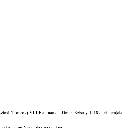
insi (Porprov) VIII Kalimantan Timur. Sebanyak 16 atlet menjalani
an berlangsung November mendatang.