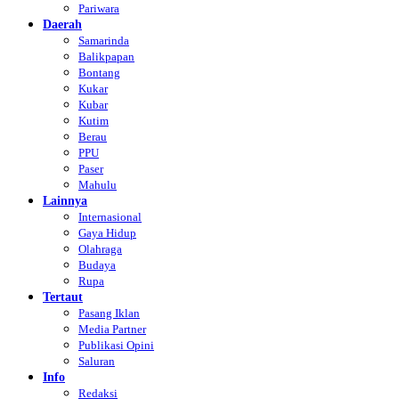
Pariwara
Daerah
Samarinda
Balikpapan
Bontang
Kukar
Kubar
Kutim
Berau
PPU
Paser
Mahulu
Lainnya
Internasional
Gaya Hidup
Olahraga
Budaya
Rupa
Tertaut
Pasang Iklan
Media Partner
Publikasi Opini
Saluran
Info
Redaksi