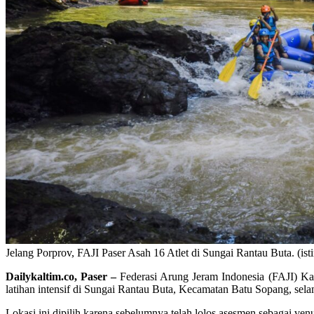
Jelang Porprov, FAJI Paser Asah 16 Atlet di Sungai Rantau Buta. (is
Dailykaltim.co, Paser –
Federasi Arung Jeram Indonesia (FAJI) Ka
latihan intensif di Sungai Rantau Buta, Kecamatan Batu Sopang, sela
Lokasi ini dipilih karena sebelumnya telah lolos asesmen sebagai 