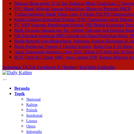
Bantuan Beras untuk 33,24 Juta Keluarga Mulai Disalurkan 17 Agustu
PPU Masuk Wilayah Sasaran Rehabilitasi Mangrove Program M4CR
Timnas Indonesia Tekuk Timor Leste 3-0 Pada ASEAN Championshi
Kutim Gandeng Kemenhub Siapkan SDM Transportasi untuk Dukung In
PT WKP Kantongi Penghargaan Pemkab PPU Berkat Komitmen Tangg
Batik Derawan-Maratua dan Tari Dalling Didorong Jadi Identitas Bud
MK Putuskan Anggaran MBG Dipisah dari Dana Pendidikan Mulai A
Bedah Robotik Kian Berkembang, Indonesia Siapkan Ekosistem AI dan
Bulan Pemberian Vitamin A Dimulai Agustus, Balita Usia 6–59 Bulan 
Asian Taekwondo Indonesia Open 2026 Diikuti 478 Atlet dari 36 Neg
BGN Tutup 833 Dapur MBG yang Langgar SOP, Ratusan Pegawai Ke
Instagram
TikTok
Facebook
X (Twitter)
YouTube
LinkedIn
Beranda
Topik
Nasional
Kaltim
Politik
Insidental
Lipsus
Opini
Infografis