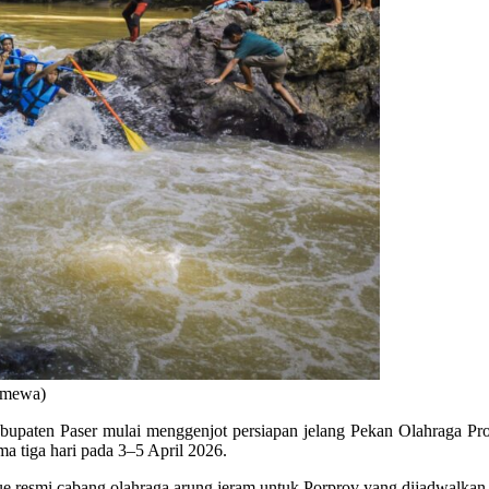
timewa)
bupaten Paser mulai menggenjot persiapan jelang Pekan Olahraga Prov
ma tiga hari pada 3–5 April 2026.
venue resmi cabang olahraga arung jeram untuk Porprov yang dijadwalk