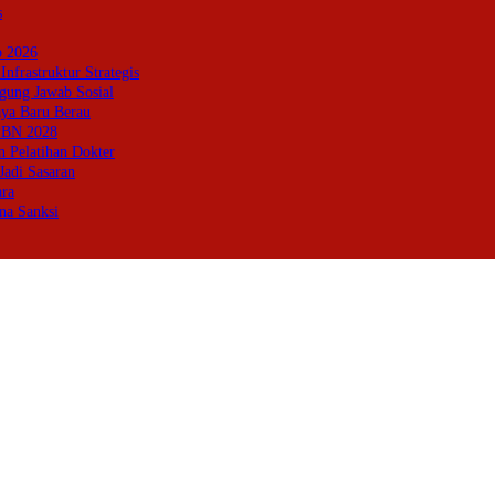
s
p 2026
frastruktur Strategis
ung Jawab Sosial
aya Baru Berau
PBN 2028
 Pelatihan Dokter
Jadi Sasaran
ara
na Sanksi