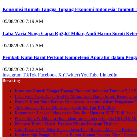
Konsumsi Rumah Tangga Topang Ekonomi Indonesia Tumbuh 5
05/08/2026 7:19 AM
Laba Varia Niaga Capai Rp3,62 Miliar, Andi Harun Soroti Kete
05/08/2026 7:15 AM
Pemkab Kutai Barat Perkuat Kompetensi Aparatur dalam Penga
05/08/2026 7:12 AM
Instagram
TikTok
Facebook
X (Twitter)
YouTube
LinkedIn
Breaking
Konsumsi Rumah Tangga Topang Ekonomi Indonesia Tumbuh 5,29 P
Laba Varia Niaga Capai Rp3,62 Miliar, Andi Harun Soroti Ketergantu
Pemkab Kutai Barat Perkuat Kompetensi Aparatur dalam Pengadaan Di
26 Perusahaan Buka 250 Lowongan di Job Fair PPU 2026
Kesempatan Langka! Masyarakat Bisa Ikut Upacara HUT RI di Istana
PLTS 100 GW Diklaim Bisa Tekan Impor Energi hingga US$28,9 Mil
Prabowo Terima Medali Pasukan Khusus Kerajaan Thailand
Guru Besar UNY: Nilai Budaya Jawa Tetap Relevan Menjaga Kerukun
Kemkomdigi Panggil YouTube Buntut Konten Promosi Vape Libatkan