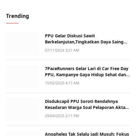
Trending
PPU Gelar Diskusi Sawit
Berkelanjutan,Tingkatkan Daya Saing
dan Kualitas
07/11/2024 3:21 AM
7PaceRunners Gelar Lari di Car Free Day
PPU, Kampanye Gaya Hidup Sehat dan
Dukung UMKM
15/02/2025 4:17 AM
Disdukcapil PPU Soroti Rendahnya
Kesadaran Warga Soal Pelaporan Akta
Kematian
29/04/2025 2:11 PM
Anopheles Tak Selalu Jadi Musuh: Fokus