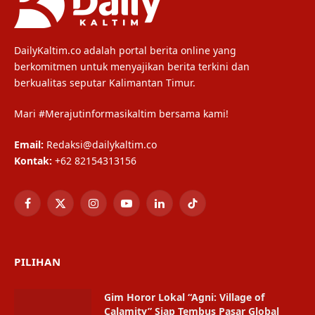
DailyKaltim.co adalah portal berita online yang
berkomitmen untuk menyajikan berita terkini dan
berkualitas seputar Kalimantan Timur.
Mari #Merajutinformasikaltim bersama kami!
Email:
Redaksi@dailykaltim.co
Kontak:
+62 82154313156
Facebook
X
Instagram
YouTube
LinkedIn
TikTok
(Twitter)
PILIHAN
Gim Horor Lokal “Agni: Village of
Calamity” Siap Tembus Pasar Global