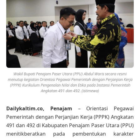
Wakil Bupati Penajam Paser Utara (PPU) Abdul Waris secara resmi
menutup kegiatan Orientasi Pegawai Pemerintah dengan Perjanjian Kerja
(PPPK) Kurikulum Pengenalan Nilai dan Etika pada Instansi Pemerintah
Angkatan 491 dan 492. (istimewa)
Dailykaltim.co, Penajam
– Orientasi Pegawai
Pemerintah dengan Perjanjian Kerja (PPPK) Angkatan
491 dan 492 di Kabupaten Penajam Paser Utara (PPU)
menitikberatkan pada pembentukan karakter