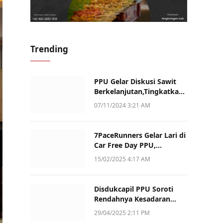
Trending
PPU Gelar Diskusi Sawit
Berkelanjutan,Tingkatkan
Daya Saing dan Kualitas
07/11/2024 3:21 AM
7PaceRunners Gelar Lari di
Car Free Day PPU,
Kampanye Gaya Hidup
15/02/2025 4:17 AM
Sehat dan Dukung UMKM
Disdukcapil PPU Soroti
Rendahnya Kesadaran
Warga Soal Pelaporan
29/04/2025 2:11 PM
Akta Kematian