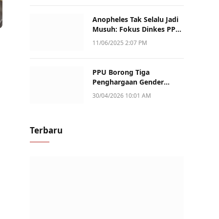
Anopheles Tak Selalu Jadi
Musuh: Fokus Dinkes PPU
Kini ke Penularan Aktif di
11/06/2025 2:07 PM
Sotek
PPU Borong Tiga
Penghargaan Gender
Champion Kaltim 2026,
30/04/2026 10:01 AM
Peran Perempuan Jadi
Sorotan
Terbaru