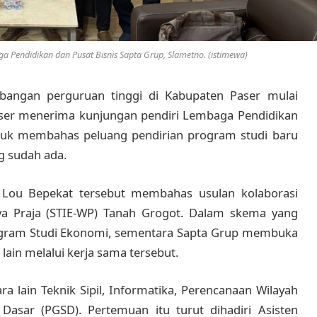
 Pendidikan dan Pusat Bisnis Sapta Grup, Slametno. (istimewa)
angan perguruan tinggi di Kabupaten Paser mulai
Paser menerima kunjungan pendiri Lembaga Pendidikan
ntuk membahas peluang pendirian program studi baru
g sudah ada.
Lou Bepekat tersebut membahas usulan kolaborasi
a Praja (STIE-WP) Tanah Grogot. Dalam skema yang
ogram Studi Ekonomi, sementara Sapta Grup membuka
lain melalui kerja sama tersebut.
a lain Teknik Sipil, Informatika, Perencanaan Wilayah
Dasar (PGSD). Pertemuan itu turut dihadiri Asisten