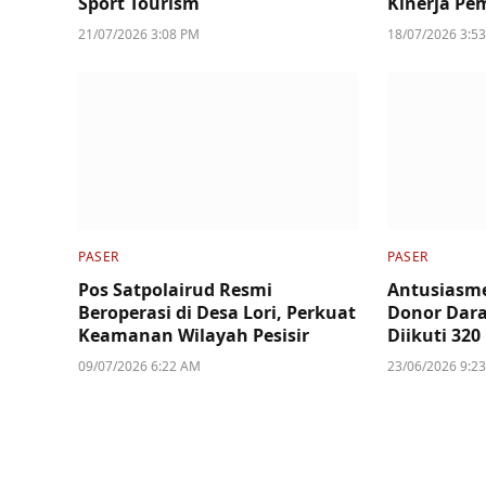
Sport Tourism
Kinerja Pe
21/07/2026 3:08 PM
18/07/2026 3:5
PASER
PASER
Pos Satpolairud Resmi
Antusiasme
Beroperasi di Desa Lori, Perkuat
Donor Dara
Keamanan Wilayah Pesisir
Diikuti 320
09/07/2026 6:22 AM
23/06/2026 9:2