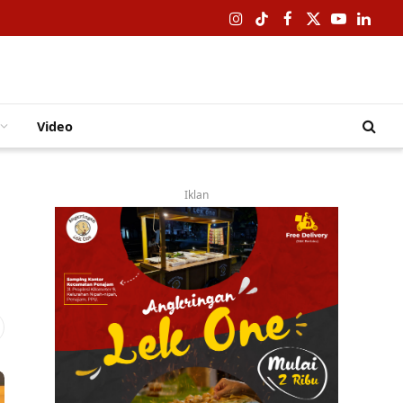
Instagram
TikTok
Facebook
X
YouTube
Linked
(Twitter)
Video
Iklan