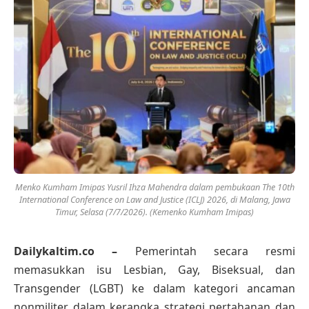
Menko Kumham Imipas Yusril Ihza Mahendra dalam pembukaan The 10th
International Conference on Law and Justice (ICLJ) 2026, di Malang, Jawa
Timur, Selasa (7/7/2026). (Kemenko Kumham Imipas)
Dailykaltim.co –
Pemerintah secara resmi
memasukkan isu Lesbian, Gay, Biseksual, dan
Transgender (LGBT) ke dalam kategori ancaman
nonmiliter dalam kerangka strategi pertahanan dan