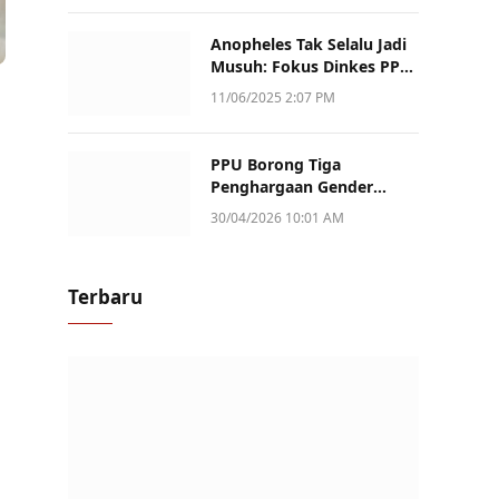
Anopheles Tak Selalu Jadi
Musuh: Fokus Dinkes PPU
Kini ke Penularan Aktif di
11/06/2025 2:07 PM
Sotek
PPU Borong Tiga
Penghargaan Gender
Champion Kaltim 2026,
30/04/2026 10:01 AM
Peran Perempuan Jadi
Sorotan
Terbaru