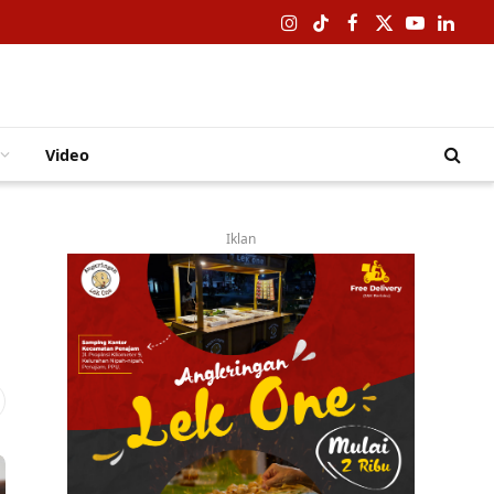
Instagram
TikTok
Facebook
X
YouTube
Linked
(Twitter)
Video
Iklan