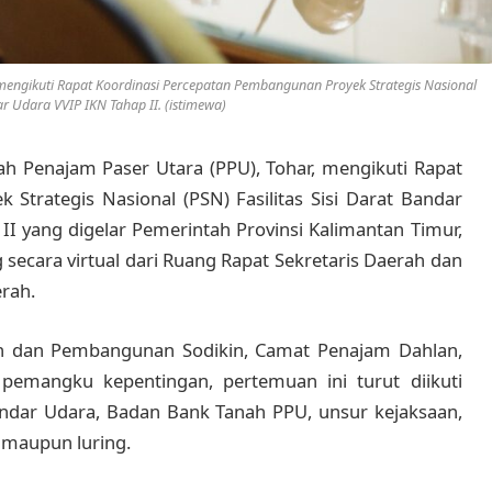
mengikuti Rapat Koordinasi Percepatan Pembangunan Proyek Strategis Nasional
dar Udara VVIP IKN Tahap II. (istimewa)
rah Penajam Paser Utara (PPU), Tohar, mengikuti Rapat
Strategis Nasional (PSN) Fasilitas Sisi Darat Bandar
II yang digelar Pemerintah Provinsi Kalimantan Timur,
secara virtual dari Ruang Rapat Sekretaris Daerah dan
rah.
n dan Pembangunan Sodikin, Camat Penajam Dahlan,
i pemangku kepentingan, pertemuan ini turut diikuti
ndar Udara, Badan Bank Tanah PPU, unsur kejaksaan,
g maupun luring.