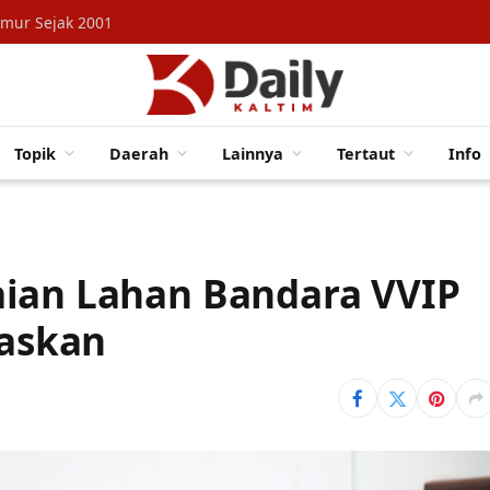
imur Sejak 2001
Topik
Daerah
Lainnya
Tertaut
Info
aian Lahan Bandara VVIP
taskan