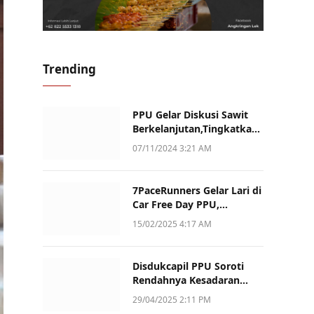
Trending
PPU Gelar Diskusi Sawit
Berkelanjutan,Tingkatkan
Daya Saing dan Kualitas
07/11/2024 3:21 AM
7PaceRunners Gelar Lari di
Car Free Day PPU,
Kampanye Gaya Hidup
15/02/2025 4:17 AM
Sehat dan Dukung UMKM
Disdukcapil PPU Soroti
Rendahnya Kesadaran
Warga Soal Pelaporan
29/04/2025 2:11 PM
Akta Kematian