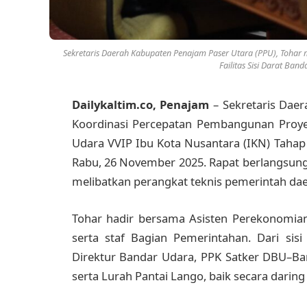
Sekretaris Daerah Kabupaten Penajam Paser Utara (PPU), Tohar 
Failitas Sisi Darat Ban
Dailykaltim.co, Penajam
– Sekretaris Dae
Koordinasi Percepatan Pembangunan Proyek 
Udara VVIP Ibu Kota Nusantara (IKN) Tahap 
Rabu, 26 November 2025. Rapat berlangsung 
melibatkan perangkat teknis pemerintah dae
Tohar hadir bersama Asisten Perekonomia
serta staf Bagian Pemerintahan. Dari sis
Direktur Bandar Udara, PPK Satker DBU–Ba
serta Lurah Pantai Lango, baik secara darin