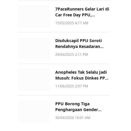
7PaceRunners Gelar Lari di
Car Free Day PPU,
Kampanye Gaya Hidup
15/02/2025 4:17 AM
Sehat dan Dukung UMKM
Disdukcapil PPU Soroti
Rendahnya Kesadaran
Warga Soal Pelaporan
29/04/2025 2:11 PM
Akta Kematian
Anopheles Tak Selalu Jadi
Musuh: Fokus Dinkes PPU
Kini ke Penularan Aktif di
11/06/2025 2:07 PM
Sotek
PPU Borong Tiga
Penghargaan Gender
Champion Kaltim 2026,
30/04/2026 10:01 AM
Peran Perempuan Jadi
Sorotan