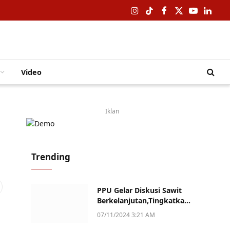
Instagram
TikTok
Facebook
X
YouTube
Linked
(Twitter)
Video
Iklan
Trending
PPU Gelar Diskusi Sawit
Berkelanjutan,Tingkatkan
Daya Saing dan Kualitas
07/11/2024 3:21 AM