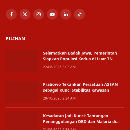
Facebook
X
Instagram
YouTube
LinkedIn
TikTok
(Twitter)
PILIHAN
Selamatkan Badak Jawa, Pemerintah
Siapkan Populasi Kedua di Luar TN
Ujung Kulon
22/08/2025 3:03 AM
Prabowo Tekankan Persatuan ASEAN
sebagai Kunci Stabilitas Kawasan
28/10/2025 2:24 AM
Kesadaran Jadi Kunci: Tantangan
Penanggulangan DBD dan Malaria di
PPU Tak Cuma Soal Geografi
21/06/2025 6:33 AM