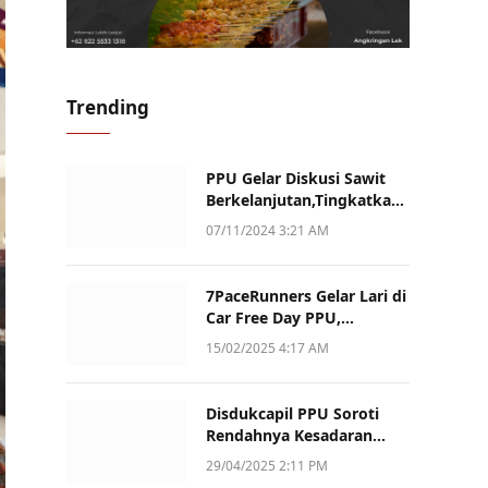
Trending
PPU Gelar Diskusi Sawit
Berkelanjutan,Tingkatkan
Daya Saing dan Kualitas
07/11/2024 3:21 AM
7PaceRunners Gelar Lari di
Car Free Day PPU,
Kampanye Gaya Hidup
15/02/2025 4:17 AM
Sehat dan Dukung UMKM
Disdukcapil PPU Soroti
Rendahnya Kesadaran
Warga Soal Pelaporan
29/04/2025 2:11 PM
Akta Kematian