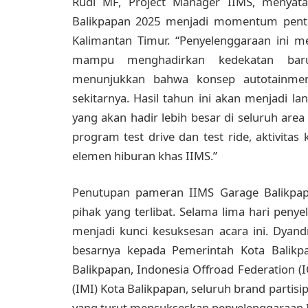
Rudi MF, Project Manager IIMS, menyat
Balikpapan 2025 menjadi momentum pent
Kalimantan Timur. “Penyelenggaraan ini 
mampu menghadirkan kedekatan baru
menunjukkan bahwa konsep autotainmen
sekitarnya. Hasil tahun ini akan menjadi
yang akan hadir lebih besar di seluruh a
program test drive dan test ride, aktivita
elemen hiburan khas IIMS.”
Penutupan pameran IIMS Garage Balikpap
pihak yang terlibat. Selama lima hari pen
menjadi kunci kesuksesan acara ini. Dyan
besarnya kepada Pemerintah Kota Balikp
Balikpapan, Indonesia Offroad Federation (
(IMI) Kota Balikpapan, seluruh brand partis
yang turut mensukseskan penyelenggaraan I