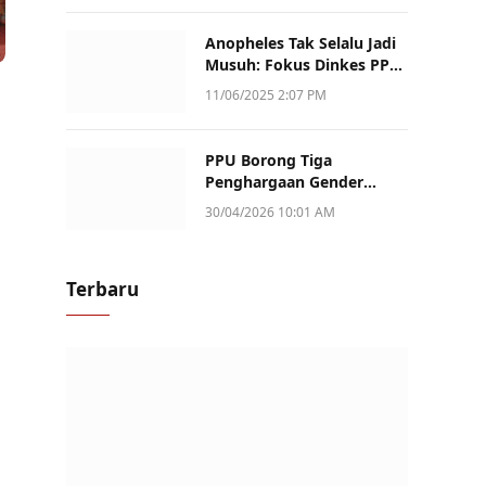
Anopheles Tak Selalu Jadi
Musuh: Fokus Dinkes PPU
Kini ke Penularan Aktif di
11/06/2025 2:07 PM
Sotek
PPU Borong Tiga
Penghargaan Gender
Champion Kaltim 2026,
30/04/2026 10:01 AM
Peran Perempuan Jadi
Sorotan
Terbaru