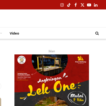
Instagram
TikTok
Facebook
X
YouTube
Linked
(Twitter)
Video
Iklan