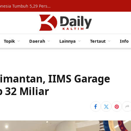
Konsumsi Rumah Tangga Topang Ekonomi Indonesia Tumbuh 5,29 Persen
Topik
Daerah
Lainnya
Tertaut
Info
limantan, IIMS Garage
 32 Miliar