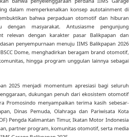
akan bahwa penyelenggaraan perdana IIMS Garage
ing dalam memperkenalkan konsep autotainment di
membuktikan bahwa perpaduan otomotif dan hiburan
 dengan masyarakat. Antusiasme pengunjung
t relevan dengan karakter pasar Balikpapan dan
 landasan penyempurnaan menuju IIMS Balikpapan 2026
rea BSCC Dome, menghadirkan beragam brand otomotif,
s komunitas, hingga program unggulan lainnya sebagai
an 2025 menjadi momentum apresiasi bagi seluruh
yelenggaraan, dukungan penuh dari ekosistem otomotif
dra Promosindo menyampaikan terima kasih sebesar-
apan, Dinas Pemuda, Olahraga dan Pariwisata Kota
IOF) Pengda Kalimantan Timur, Ikatan Motor Indonesia
ipan, partner program, komunitas otomotif, serta media
IMS Garage Balikpapan 2025.