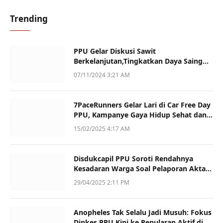
Trending
PPU Gelar Diskusi Sawit
Berkelanjutan,Tingkatkan Daya Saing
dan Kualitas
07/11/2024 3:21 AM
7PaceRunners Gelar Lari di Car Free Day
PPU, Kampanye Gaya Hidup Sehat dan
Dukung UMKM
15/02/2025 4:17 AM
Disdukcapil PPU Soroti Rendahnya
Kesadaran Warga Soal Pelaporan Akta
Kematian
29/04/2025 2:11 PM
Anopheles Tak Selalu Jadi Musuh: Fokus
Dinkes PPU Kini ke Penularan Aktif di