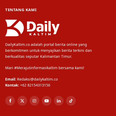
TENTANG KAMI
DailyKaltim.co adalah portal berita online yang
berkomitmen untuk menyajikan berita terkini dan
berkualitas seputar Kalimantan Timur.
Mari #Merajutinformasikaltim bersama kami!
Email:
Redaksi@dailykaltim.co
Kontak:
+62 82154313156
Facebook
X
Instagram
YouTube
LinkedIn
TikTok
(Twitter)