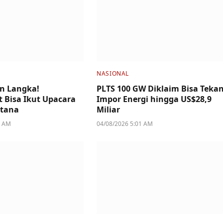
NASIONAL
n Langka!
PLTS 100 GW Diklaim Bisa Teka
 Bisa Ikut Upacara
Impor Energi hingga US$28,9
stana
Miliar
4 AM
04/08/2026 5:01 AM