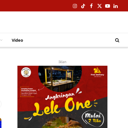
Instagram
TikTok
Facebook
X
YouTube
Linked
(Twitter)
Video
Iklan