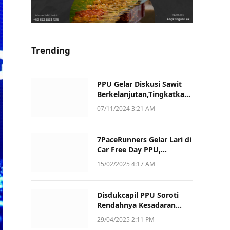
Trending
PPU Gelar Diskusi Sawit
Berkelanjutan,Tingkatkan
Daya Saing dan Kualitas
07/11/2024 3:21 AM
7PaceRunners Gelar Lari di
Car Free Day PPU,
Kampanye Gaya Hidup
15/02/2025 4:17 AM
Sehat dan Dukung UMKM
Disdukcapil PPU Soroti
Rendahnya Kesadaran
Warga Soal Pelaporan
29/04/2025 2:11 PM
Akta Kematian