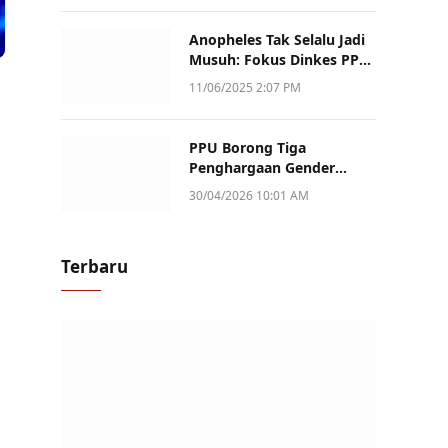
Anopheles Tak Selalu Jadi
Musuh: Fokus Dinkes PPU
Kini ke Penularan Aktif di
11/06/2025 2:07 PM
Sotek
PPU Borong Tiga
Penghargaan Gender
Champion Kaltim 2026,
30/04/2026 10:01 AM
Peran Perempuan Jadi
Sorotan
Terbaru