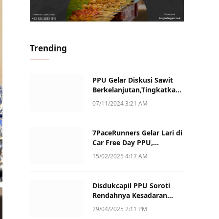
Trending
PPU Gelar Diskusi Sawit
Berkelanjutan,Tingkatkan
Daya Saing dan Kualitas
07/11/2024 3:21 AM
7PaceRunners Gelar Lari di
Car Free Day PPU,
Kampanye Gaya Hidup
15/02/2025 4:17 AM
Sehat dan Dukung UMKM
Disdukcapil PPU Soroti
Rendahnya Kesadaran
Warga Soal Pelaporan
29/04/2025 2:11 PM
Akta Kematian