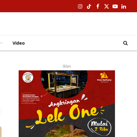
Instagram
TikTok
Facebook
X
YouTube
Linked
(Twitter)
Video
Iklan