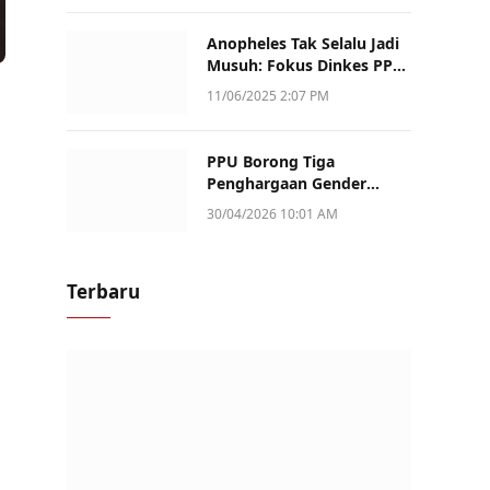
Anopheles Tak Selalu Jadi
Musuh: Fokus Dinkes PPU
Kini ke Penularan Aktif di
11/06/2025 2:07 PM
Sotek
PPU Borong Tiga
Penghargaan Gender
Champion Kaltim 2026,
30/04/2026 10:01 AM
Peran Perempuan Jadi
Sorotan
Terbaru