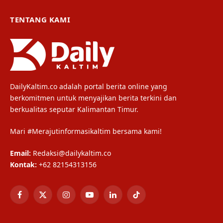
TENTANG KAMI
DailyKaltim.co adalah portal berita online yang
berkomitmen untuk menyajikan berita terkini dan
berkualitas seputar Kalimantan Timur.
Mari #Merajutinformasikaltim bersama kami!
Email:
Redaksi@dailykaltim.co
Kontak:
+62 82154313156
Facebook
X
Instagram
YouTube
LinkedIn
TikTok
(Twitter)