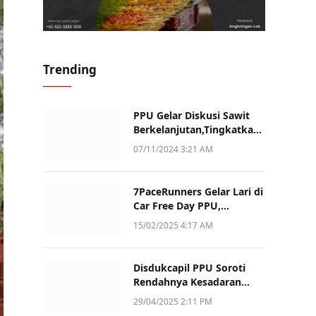
Trending
PPU Gelar Diskusi Sawit
Berkelanjutan,Tingkatkan
Daya Saing dan Kualitas
07/11/2024 3:21 AM
7PaceRunners Gelar Lari di
Car Free Day PPU,
Kampanye Gaya Hidup
15/02/2025 4:17 AM
Sehat dan Dukung UMKM
Disdukcapil PPU Soroti
Rendahnya Kesadaran
Warga Soal Pelaporan
29/04/2025 2:11 PM
Akta Kematian