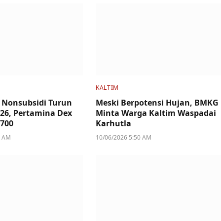
KALTIM
 Nonsubsidi Turun
Meski Berpotensi Hujan, BMKG
2026, Pertamina Dex
Minta Warga Kaltim Waspadai
.700
Karhutla
6 AM
10/06/2026 5:50 AM