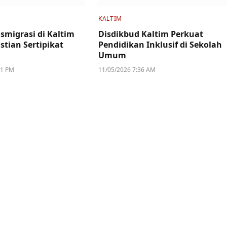
KALTIM
smigrasi di Kaltim
Disdikbud Kaltim Perkuat
stian Sertipikat
Pendidikan Inklusif di Sekolah
Umum
11 PM
11/05/2026 7:36 AM