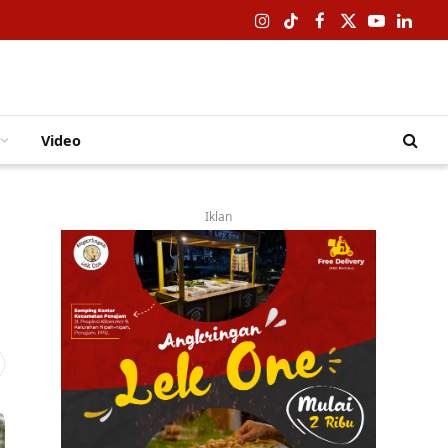
Instagram
TikTok
Facebook
X
YouTube
Linked
(Twitter)
Video
Iklan