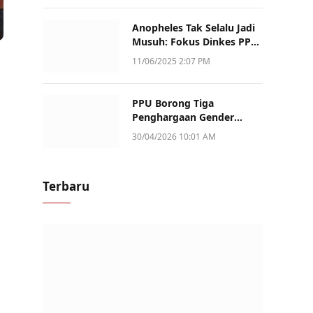
Anopheles Tak Selalu Jadi
Musuh: Fokus Dinkes PPU
Kini ke Penularan Aktif di
11/06/2025 2:07 PM
Sotek
PPU Borong Tiga
Penghargaan Gender
Champion Kaltim 2026,
30/04/2026 10:01 AM
Peran Perempuan Jadi
Sorotan
Terbaru