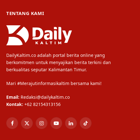
TENTANG KAMI
DailyKaltim.co adalah portal berita online yang
berkomitmen untuk menyajikan berita terkini dan
berkualitas seputar Kalimantan Timur.
Mari #Merajutinformasikaltim bersama kami!
Email:
Redaksi@dailykaltim.co
Kontak:
+62 82154313156
Facebook
X
Instagram
YouTube
LinkedIn
TikTok
(Twitter)