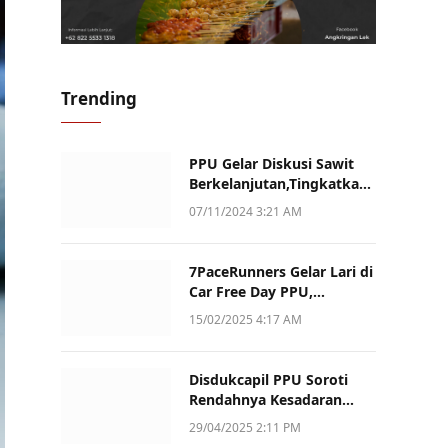
Trending
PPU Gelar Diskusi Sawit
Berkelanjutan,Tingkatkan
Daya Saing dan Kualitas
07/11/2024 3:21 AM
7PaceRunners Gelar Lari di
Car Free Day PPU,
Kampanye Gaya Hidup
15/02/2025 4:17 AM
Sehat dan Dukung UMKM
Disdukcapil PPU Soroti
Rendahnya Kesadaran
Warga Soal Pelaporan
29/04/2025 2:11 PM
Akta Kematian