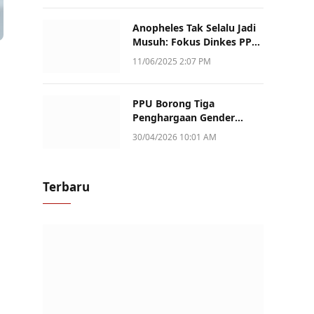
Anopheles Tak Selalu Jadi
Musuh: Fokus Dinkes PPU
Kini ke Penularan Aktif di
11/06/2025 2:07 PM
Sotek
PPU Borong Tiga
Penghargaan Gender
Champion Kaltim 2026,
30/04/2026 10:01 AM
Peran Perempuan Jadi
Sorotan
Terbaru