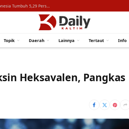
Konsumsi Rumah Tangga Topang Ekonomi Indonesia Tumbuh 5,29 Persen
Topik
Daerah
Lainnya
Tertaut
Info
ksin Heksavalen, Pangkas