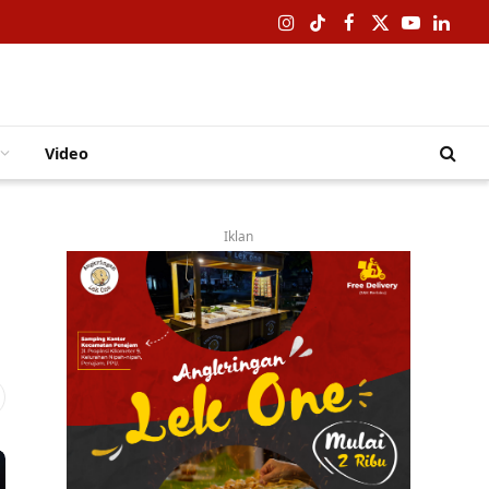
Instagram
TikTok
Facebook
X
YouTube
Linked
(Twitter)
Video
Iklan