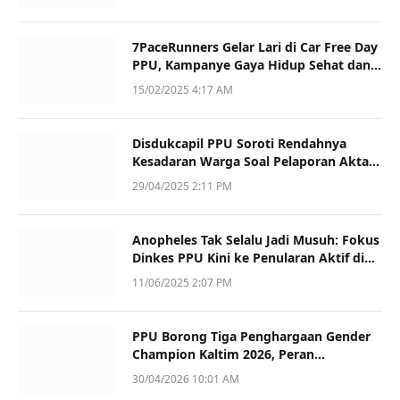
7PaceRunners Gelar Lari di Car Free Day
PPU, Kampanye Gaya Hidup Sehat dan
Dukung UMKM
15/02/2025 4:17 AM
Disdukcapil PPU Soroti Rendahnya
Kesadaran Warga Soal Pelaporan Akta
Kematian
29/04/2025 2:11 PM
Anopheles Tak Selalu Jadi Musuh: Fokus
Dinkes PPU Kini ke Penularan Aktif di
Sotek
11/06/2025 2:07 PM
PPU Borong Tiga Penghargaan Gender
Champion Kaltim 2026, Peran
Perempuan Jadi Sorotan
30/04/2026 10:01 AM