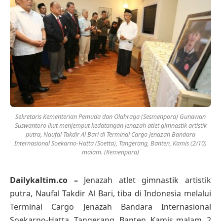
Sekretaris Kementerian Pemuda dan Olahraga (Sesmenpora) Gunawan
Suswantoro ikut menjemput kedatangan jenazah atlet gimnastik artistik
putra, Naufal Takdir Al Bari di Terminal Cargo Jenazah Bandara
Internasional Soekarno-Hatta (Soetta), Tangerang, Banten, Kamis (2/10)
malam. (Kemenpora)
Dailykaltim.co –
Jenazah atlet gimnastik artistik
putra, Naufal Takdir Al Bari, tiba di Indonesia melalui
Terminal Cargo Jenazah Bandara Internasional
Soekarno-Hatta, Tangerang, Banten, Kamis malam, 2