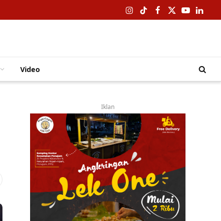
Instagram
TikTok
Facebook
X
YouTube
Linked
(Twitter)
Video
Iklan