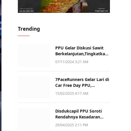
Trending
PPU Gelar Diskusi Sawit
Berkelanjutan,Tingkatkan
Daya Saing dan Kualitas
07/11/2024 3:21 AM
7PaceRunners Gelar Lari di
Car Free Day PPU,
Kampanye Gaya Hidup
15/02/2025 4:17 AM
Sehat dan Dukung UMKM
Disdukcapil PPU Soroti
Rendahnya Kesadaran
Warga Soal Pelaporan
29/04/2025 2:11 PM
Akta Kematian