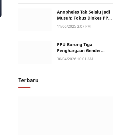
Anopheles Tak Selalu Jadi
Musuh: Fokus Dinkes PPU
Kini ke Penularan Aktif di
11/06/2025 2:07 PM
Sotek
PPU Borong Tiga
Penghargaan Gender
Champion Kaltim 2026,
30/04/2026 10:01 AM
Peran Perempuan Jadi
Sorotan
Terbaru