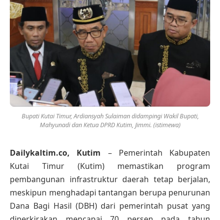
Bupati Kutai Timur, Ardiansyah Sulaiman didampingi Wakil Bupati,
Mahyunadi dan Ketua DPRD Kutim, Jimmi. (istimewa)
Dailykaltim.co, Kutim
– Pemerintah Kabupaten
Kutai Timur (Kutim) memastikan program
pembangunan infrastruktur daerah tetap berjalan,
meskipun menghadapi tantangan berupa penurunan
Dana Bagi Hasil (DBH) dari pemerintah pusat yang
diperkirakan mencapai 70 persen pada tahun