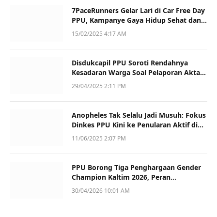
7PaceRunners Gelar Lari di Car Free Day
PPU, Kampanye Gaya Hidup Sehat dan
Dukung UMKM
15/02/2025 4:17 AM
Disdukcapil PPU Soroti Rendahnya
Kesadaran Warga Soal Pelaporan Akta
Kematian
29/04/2025 2:11 PM
Anopheles Tak Selalu Jadi Musuh: Fokus
Dinkes PPU Kini ke Penularan Aktif di
Sotek
11/06/2025 2:07 PM
PPU Borong Tiga Penghargaan Gender
Champion Kaltim 2026, Peran
Perempuan Jadi Sorotan
30/04/2026 10:01 AM