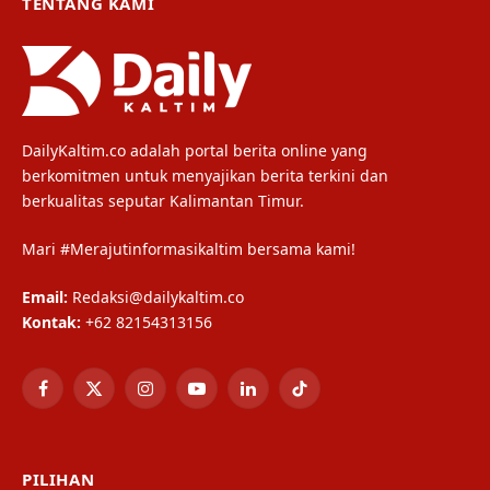
TENTANG KAMI
DailyKaltim.co adalah portal berita online yang
berkomitmen untuk menyajikan berita terkini dan
berkualitas seputar Kalimantan Timur.
Mari #Merajutinformasikaltim bersama kami!
Email:
Redaksi@dailykaltim.co
Kontak:
+62 82154313156
Facebook
X
Instagram
YouTube
LinkedIn
TikTok
(Twitter)
PILIHAN