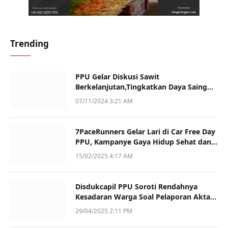
Trending
PPU Gelar Diskusi Sawit
Berkelanjutan,Tingkatkan Daya Saing
dan Kualitas
07/11/2024 3:21 AM
7PaceRunners Gelar Lari di Car Free Day
PPU, Kampanye Gaya Hidup Sehat dan
Dukung UMKM
15/02/2025 4:17 AM
Disdukcapil PPU Soroti Rendahnya
Kesadaran Warga Soal Pelaporan Akta
Kematian
29/04/2025 2:11 PM