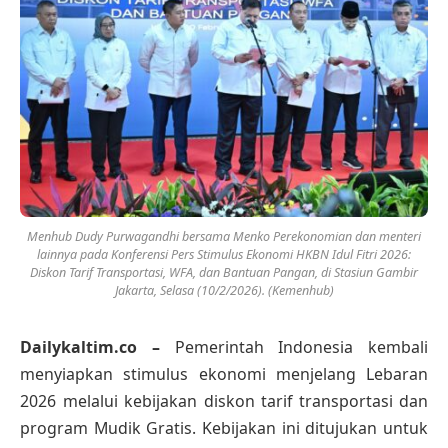
Menhub Dudy Purwagandhi bersama Menko Perekonomian dan menteri
lainnya pada Konferensi Pers Stimulus Ekonomi HKBN Idul Fitri 2026:
Diskon Tarif Transportasi, WFA, dan Bantuan Pangan, di Stasiun Gambir
Jakarta, Selasa (10/2/2026). (Kemenhub)
Dailykaltim.co –
Pemerintah Indonesia kembali
menyiapkan stimulus ekonomi menjelang Lebaran
2026 melalui kebijakan diskon tarif transportasi dan
program Mudik Gratis. Kebijakan ini ditujukan untuk