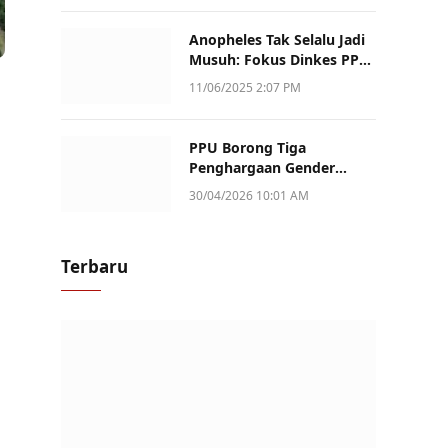
Anopheles Tak Selalu Jadi
Musuh: Fokus Dinkes PPU
Kini ke Penularan Aktif di
11/06/2025 2:07 PM
Sotek
PPU Borong Tiga
Penghargaan Gender
Champion Kaltim 2026,
30/04/2026 10:01 AM
Peran Perempuan Jadi
Sorotan
Terbaru