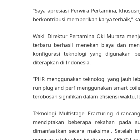
“Saya apresiasi Perwira Pertamina, khusus
berkontribusi memberikan karya terbaik,” ka
Wakil Direktur Pertamina Oki Muraza menj
terbaru berhasil menekan biaya dan meni
konfigurasi teknologi yang digunakan b
diterapkan di Indonesia.
“PHR menggunakan teknologi yang jauh lebih
run plug and perf menggunakan smart coiled
terobosan signifikan dalam efisiensi waktu, lo
Teknologi Multistage Fracturing diranca
menciptakan beberapa rekahan pada su
dimanfaatkan secara maksimal. Setelah i
penerapan teknologi ini di sumur KB570 Lap