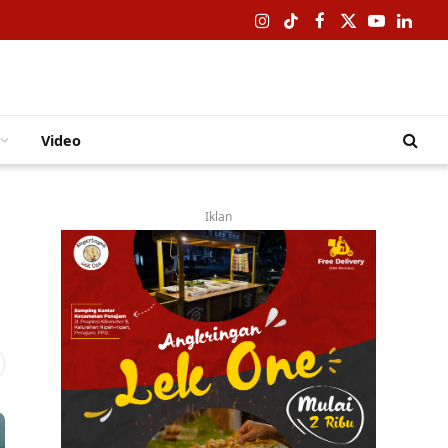
Instagram
TikTok
Facebook
X
YouTube
Linked
(Twitter)
Video
Iklan