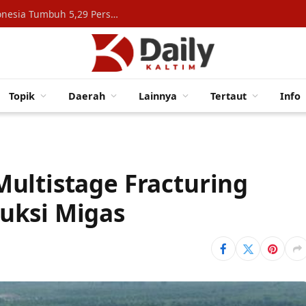
Konsumsi Rumah Tangga Topang Ekonomi Indonesia Tumbuh 5,29 Persen
Topik
Daerah
Lainnya
Tertaut
Info
ultistage Fracturing
uksi Migas