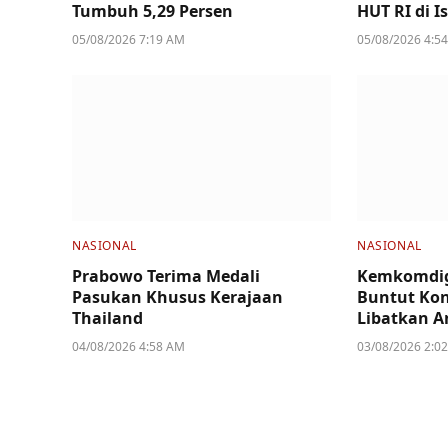
Tumbuh 5,29 Persen
HUT RI di I
05/08/2026 7:19 AM
05/08/2026 4:5
NASIONAL
NASIONAL
Prabowo Terima Medali
Kemkomdig
Pasukan Khusus Kerajaan
Buntut Kon
Thailand
Libatkan A
04/08/2026 4:58 AM
03/08/2026 2:0