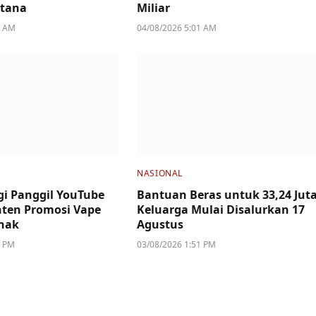
stana
Miliar
4 AM
04/08/2026 5:01 AM
NASIONAL
i Panggil YouTube
Bantuan Beras untuk 33,24 Jut
ten Promosi Vape
Keluarga Mulai Disalurkan 17
nak
Agustus
2 PM
03/08/2026 1:51 PM