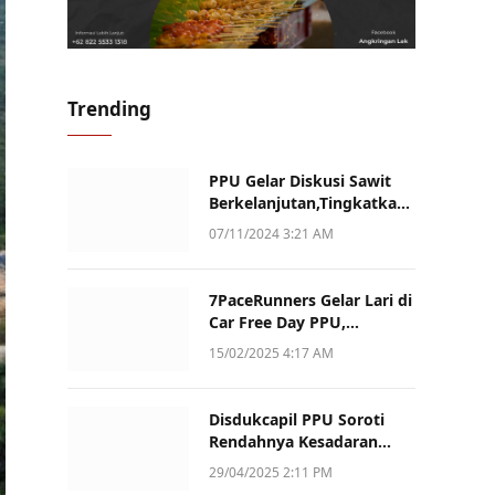
Trending
PPU Gelar Diskusi Sawit
Berkelanjutan,Tingkatkan
Daya Saing dan Kualitas
07/11/2024 3:21 AM
7PaceRunners Gelar Lari di
Car Free Day PPU,
Kampanye Gaya Hidup
15/02/2025 4:17 AM
Sehat dan Dukung UMKM
Disdukcapil PPU Soroti
Rendahnya Kesadaran
Warga Soal Pelaporan
29/04/2025 2:11 PM
Akta Kematian