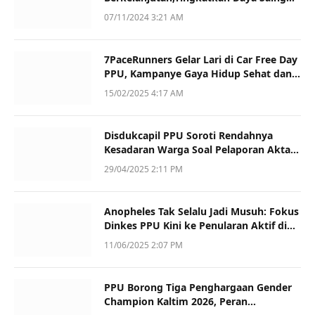
dan Kualitas
07/11/2024 3:21 AM
7PaceRunners Gelar Lari di Car Free Day
PPU, Kampanye Gaya Hidup Sehat dan
Dukung UMKM
15/02/2025 4:17 AM
Disdukcapil PPU Soroti Rendahnya
Kesadaran Warga Soal Pelaporan Akta
Kematian
29/04/2025 2:11 PM
Anopheles Tak Selalu Jadi Musuh: Fokus
Dinkes PPU Kini ke Penularan Aktif di
Sotek
11/06/2025 2:07 PM
PPU Borong Tiga Penghargaan Gender
Champion Kaltim 2026, Peran