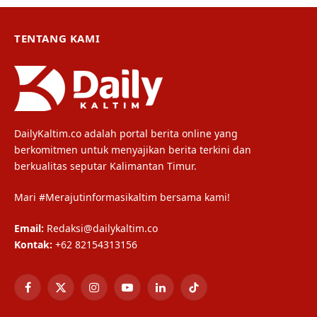
TENTANG KAMI
DailyKaltim.co adalah portal berita online yang
berkomitmen untuk menyajikan berita terkini dan
berkualitas seputar Kalimantan Timur.
Mari #Merajutinformasikaltim bersama kami!
Email:
Redaksi@dailykaltim.co
Kontak:
+62 82154313156
Facebook
X
Instagram
YouTube
LinkedIn
TikTok
(Twitter)