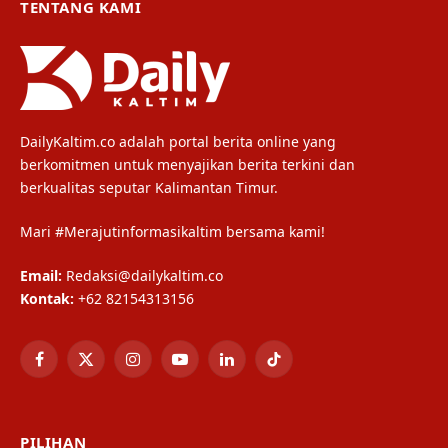
TENTANG KAMI
DailyKaltim.co adalah portal berita online yang
berkomitmen untuk menyajikan berita terkini dan
berkualitas seputar Kalimantan Timur.
Mari #Merajutinformasikaltim bersama kami!
Email:
Redaksi@dailykaltim.co
Kontak:
+62 82154313156
Facebook
X
Instagram
YouTube
LinkedIn
TikTok
(Twitter)
PILIHAN