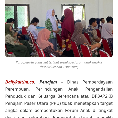
Para peserta yang ikut terlibat sosialisasi forum anak tingkat
desa/kelurahan. (Istimewa)
Dailykaltim.co
, Penajam
– Dinas Pemberdayaan
Perempuan, Perlindungan Anak, Pengendalian
Penduduk dan Keluarga Berencana atau DP3AP2KB
Penajam Paser Utara (PPU) tidak menetapkan target
angka dalam pembentukan Forum Anak di tingkat
desa dan kelurahan. Pemerintah daerah memilih