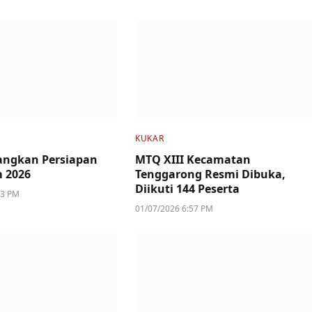
KUKAR
angkan Persiapan
MTQ XIII Kecamatan
 2026
Tenggarong Resmi Dibuka,
Diikuti 144 Peserta
33 PM
01/07/2026 6:57 PM