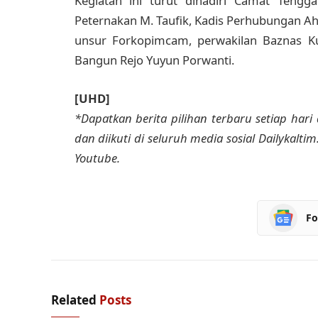
Kegiatan ini turut dihadiri Camat Teng
Peternakan M. Taufik, Kadis Perhubungan Ahm
unsur Forkopimcam, perwakilan Baznas Ku
Bangun Rejo Yuyun Porwanti.
[UHD]
*Dapatkan berita pilihan terbaru setiap hari 
dan diikuti di seluruh media sosial Dailykalti
Youtube.
Fo
Related
Posts