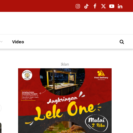
Instagram
TikTok
Facebook
X
YouTube
Linked
(Twitter)
Video
Iklan