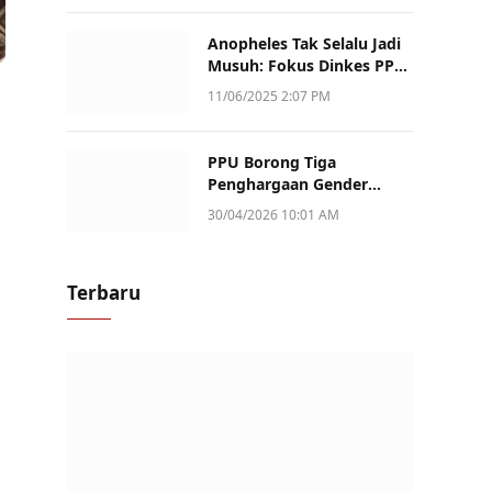
Anopheles Tak Selalu Jadi
Musuh: Fokus Dinkes PPU
Kini ke Penularan Aktif di
11/06/2025 2:07 PM
Sotek
PPU Borong Tiga
Penghargaan Gender
Champion Kaltim 2026,
30/04/2026 10:01 AM
Peran Perempuan Jadi
Sorotan
Terbaru