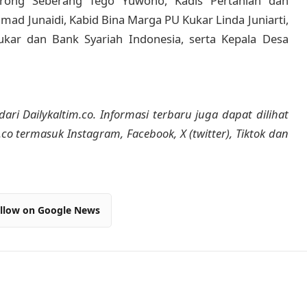
garong Seberang Tego Yuwono, Kadis Pertanian dan
ad Junaidi, Kabid Bina Marga PU Kukar Linda Juniarti,
kar dan Bank Syariah Indonesia, serta Kepala Desa
dari Dailykaltim.co. Informasi terbaru juga dapat dilihat
m.co termasuk Instagram, Facebook, X (twitter), Tiktok dan
llow on Google News