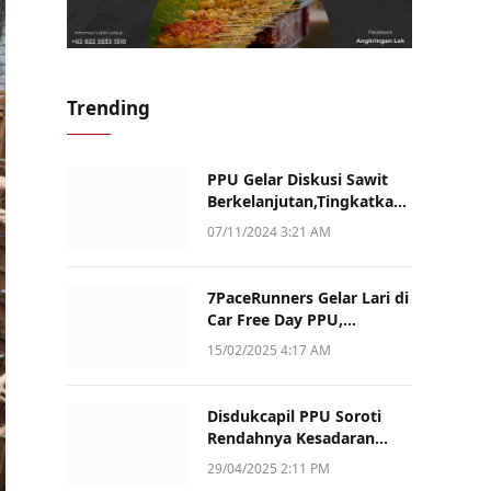
Trending
PPU Gelar Diskusi Sawit
Berkelanjutan,Tingkatkan
Daya Saing dan Kualitas
07/11/2024 3:21 AM
7PaceRunners Gelar Lari di
Car Free Day PPU,
Kampanye Gaya Hidup
15/02/2025 4:17 AM
Sehat dan Dukung UMKM
Disdukcapil PPU Soroti
Rendahnya Kesadaran
Warga Soal Pelaporan
29/04/2025 2:11 PM
Akta Kematian