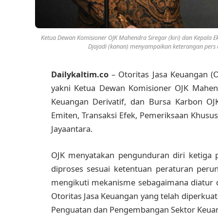
Ketua Dewan Komisioner OJK Mahendra Siregar (kiri) dan Kepala E
Djajadi (kanan) menyampaikan keterangan pers di
Dailykaltim.co
– Otoritas Jasa Keuangan (O
yakni Ketua Dewan Komisioner OJK Mahendr
Keuangan Derivatif, dan Bursa Karbon OJK
Emiten, Transaksi Efek, Pemeriksaan Khusus,
Jayaantara.
OJK menyatakan pengunduran diri ketiga p
diproses sesuai ketentuan peraturan peru
mengikuti mekanisme sebagaimana diatur
Otoritas Jasa Keuangan yang telah diperku
Penguatan dan Pengembangan Sektor Keuan