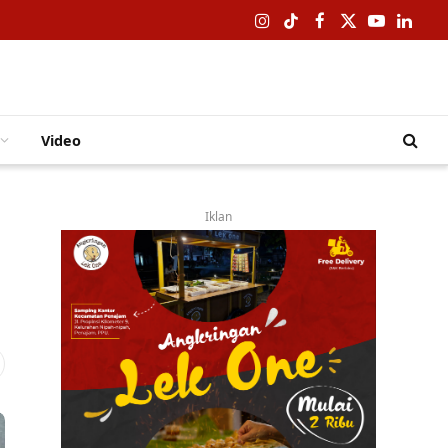
Instagram
TikTok
Facebook
X
YouTube
Linked
(Twitter)
Video
Iklan