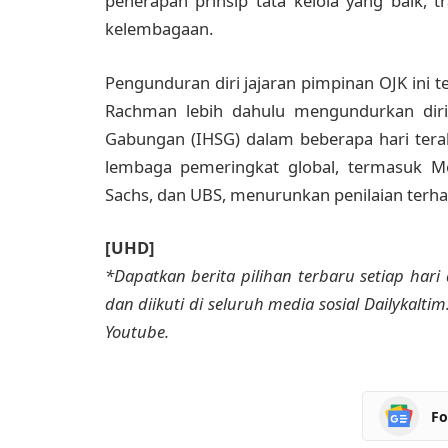
penerapan prinsip tata kelola yang baik, t
kelembagaan.
Pengunduran diri jajaran pimpinan OJK ini te
Rachman lebih dahulu mengundurkan diri
Gabungan (IHSG) dalam beberapa hari terak
lembaga pemeringkat global, termasuk Mor
Sachs, dan UBS, menurunkan penilaian terh
[UHD]
*Dapatkan berita pilihan terbaru setiap hari 
dan diikuti di seluruh media sosial Dailykalti
Youtube.
Fo