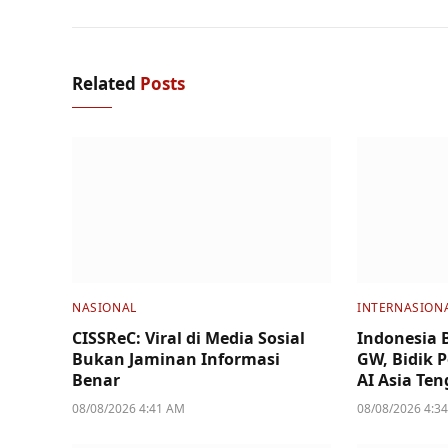
Related
Posts
NASIONAL
INTERNASION
CISSReC: Viral di Media Sosial
Indonesia 
Bukan Jaminan Informasi
GW, Bidik P
Benar
AI Asia Te
08/08/2026 4:41 AM
08/08/2026 4:3