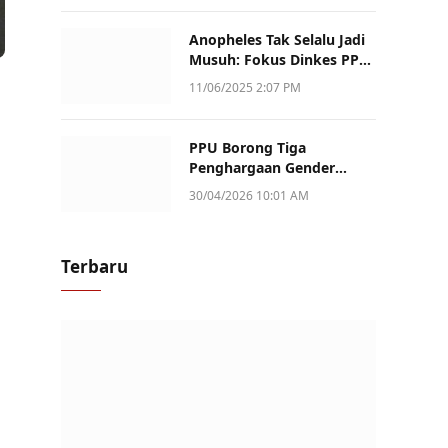
Anopheles Tak Selalu Jadi
Musuh: Fokus Dinkes PPU
Kini ke Penularan Aktif di
11/06/2025 2:07 PM
Sotek
PPU Borong Tiga
Penghargaan Gender
Champion Kaltim 2026,
30/04/2026 10:01 AM
Peran Perempuan Jadi
Sorotan
Terbaru