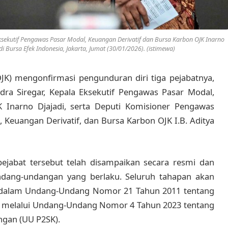
ksekutif Pengawas Pasar Modal, Keuangan Derivatif dan Bursa Karbon OJK Inarno
 Bursa Efek Indonesia, Jakarta, Jumat (30/01/2026). (istimewa)
JK) mengonfirmasi pengunduran diri tiga pejabatnya,
a Siregar, Kepala Eksekutif Pengawas Pasar Modal,
 Inarno Djajadi, serta Deputi Komisioner Pengawas
 Keuangan Derivatif, dan Bursa Karbon OJK I.B. Aditya
ejabat tersebut telah disampaikan secara resmi dan
ndang-undangan yang berlaku. Seluruh tahapan akan
 dalam Undang-Undang Nomor 21 Tahun 2011 tentang
at melalui Undang-Undang Nomor 4 Tahun 2023 tentang
gan (UU P2SK).