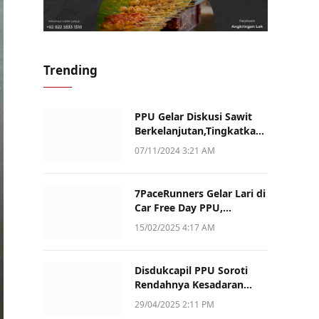
Trending
PPU Gelar Diskusi Sawit
Berkelanjutan,Tingkatkan
Daya Saing dan Kualitas
07/11/2024 3:21 AM
7PaceRunners Gelar Lari di
Car Free Day PPU,
Kampanye Gaya Hidup
15/02/2025 4:17 AM
Sehat dan Dukung UMKM
Disdukcapil PPU Soroti
Rendahnya Kesadaran
Warga Soal Pelaporan
29/04/2025 2:11 PM
Akta Kematian