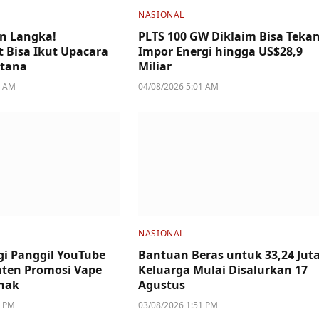
NASIONAL
n Langka!
PLTS 100 GW Diklaim Bisa Teka
 Bisa Ikut Upacara
Impor Energi hingga US$28,9
stana
Miliar
4 AM
04/08/2026 5:01 AM
NASIONAL
i Panggil YouTube
Bantuan Beras untuk 33,24 Jut
ten Promosi Vape
Keluarga Mulai Disalurkan 17
nak
Agustus
2 PM
03/08/2026 1:51 PM