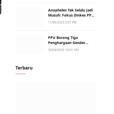
Anopheles Tak Selalu Jadi
Musuh: Fokus Dinkes PPU
Kini ke Penularan Aktif di
11/06/2025 2:07 PM
Sotek
PPU Borong Tiga
Penghargaan Gender
Champion Kaltim 2026,
30/04/2026 10:01 AM
Peran Perempuan Jadi
Sorotan
Terbaru