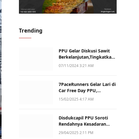
Trending
PPU Gelar Diskusi Sawit
Berkelanjutan,Tingkatkan
Daya Saing dan Kualitas
07/11/2024 3:21 AM
7PaceRunners Gelar Lari di
Car Free Day PPU,
Kampanye Gaya Hidup
15/02/2025 4:17 AM
Sehat dan Dukung UMKM
Disdukcapil PPU Soroti
Rendahnya Kesadaran
Warga Soal Pelaporan
29/04/2025 2:11 PM
Akta Kematian