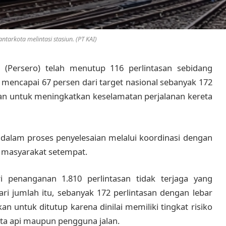
antarkota melintasi stasiun. (PT KAI)
 (Persero) telah menutup 116 perlintasan sebidang
t mencapai 67 persen dari target nasional sebanyak 172
n untuk meningkatkan keselamatan perjalanan kereta
h dalam proses penyelesaian melalui koordinasi dengan
n masyarakat setempat.
 penanganan 1.810 perlintasan tidak terjaga yang
ari jumlah itu, sebanyak 172 perlintasan dengan lebar
n untuk ditutup karena dinilai memiliki tingkat risiko
eta api maupun pengguna jalan.