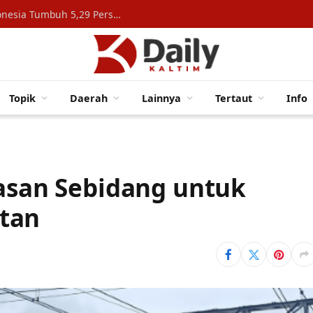
Konsumsi Rumah Tangga Topang Ekonomi Indonesia Tumbuh 5,29 Persen
Topik
Daerah
Lainnya
Tertaut
Info
tasan Sebidang untuk
tan