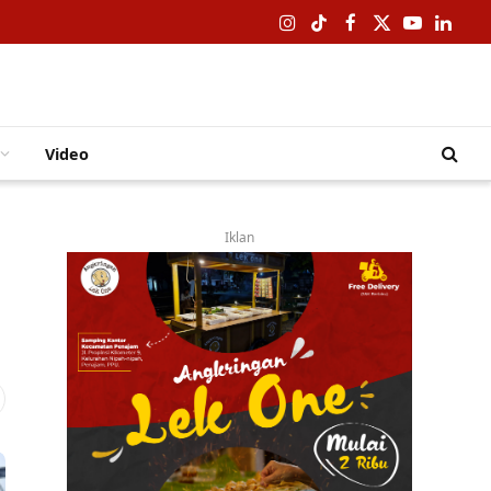
Instagram
TikTok
Facebook
X
YouTube
Linked
(Twitter)
Video
Iklan