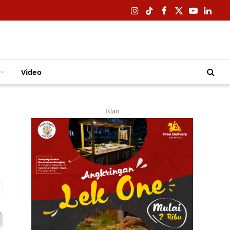
Instagram
TikTok
Facebook
X
YouTube
Linked
(Twitter)
Video
Iklan