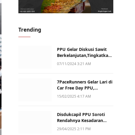
Trending
PPU Gelar Diskusi Sawit
Berkelanjutan,Tingkatkan
Daya Saing dan Kualitas
07/11/2024 3:21 AM
7PaceRunners Gelar Lari di
Car Free Day PPU,
Kampanye Gaya Hidup
15/02/2025 4:17 AM
Sehat dan Dukung UMKM
Disdukcapil PPU Soroti
Rendahnya Kesadaran
Warga Soal Pelaporan
29/04/2025 2:11 PM
Akta Kematian