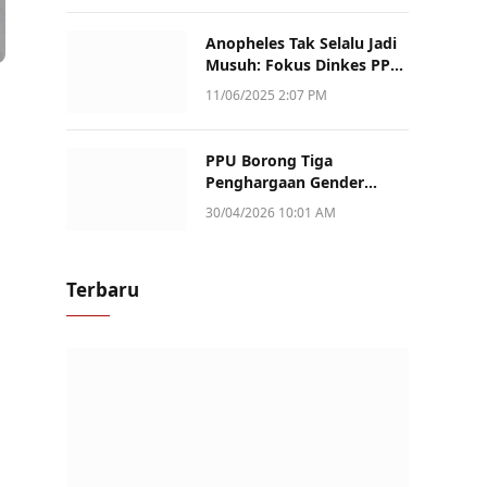
Anopheles Tak Selalu Jadi
Musuh: Fokus Dinkes PPU
Kini ke Penularan Aktif di
11/06/2025 2:07 PM
Sotek
PPU Borong Tiga
Penghargaan Gender
Champion Kaltim 2026,
30/04/2026 10:01 AM
Peran Perempuan Jadi
Sorotan
Terbaru