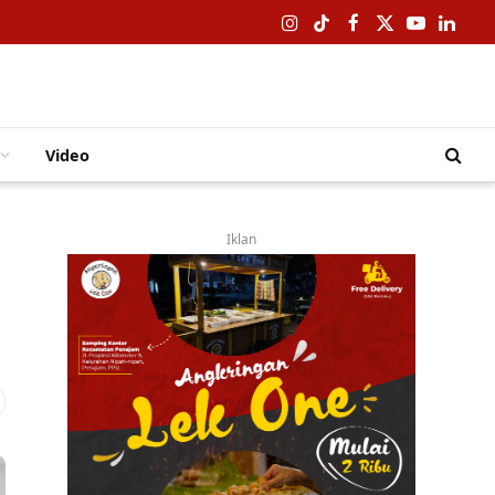
Instagram
TikTok
Facebook
X
YouTube
Linked
(Twitter)
Video
Iklan