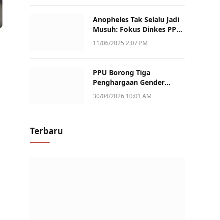
Anopheles Tak Selalu Jadi
Musuh: Fokus Dinkes PPU
Kini ke Penularan Aktif di
11/06/2025 2:07 PM
Sotek
PPU Borong Tiga
Penghargaan Gender
Champion Kaltim 2026,
30/04/2026 10:01 AM
Peran Perempuan Jadi
Sorotan
Terbaru