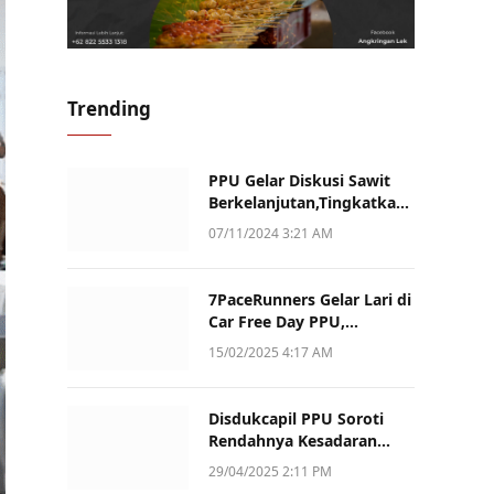
Trending
PPU Gelar Diskusi Sawit
Berkelanjutan,Tingkatkan
Daya Saing dan Kualitas
07/11/2024 3:21 AM
7PaceRunners Gelar Lari di
Car Free Day PPU,
Kampanye Gaya Hidup
15/02/2025 4:17 AM
Sehat dan Dukung UMKM
Disdukcapil PPU Soroti
Rendahnya Kesadaran
Warga Soal Pelaporan
29/04/2025 2:11 PM
Akta Kematian