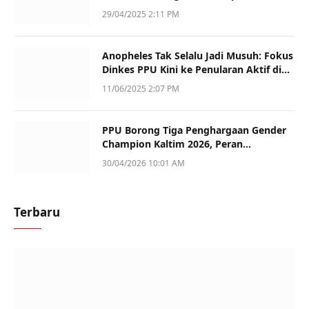
Kematian
29/04/2025 2:11 PM
Anopheles Tak Selalu Jadi Musuh: Fokus
Dinkes PPU Kini ke Penularan Aktif di
Sotek
11/06/2025 2:07 PM
PPU Borong Tiga Penghargaan Gender
Champion Kaltim 2026, Peran
Perempuan Jadi Sorotan
30/04/2026 10:01 AM
Terbaru