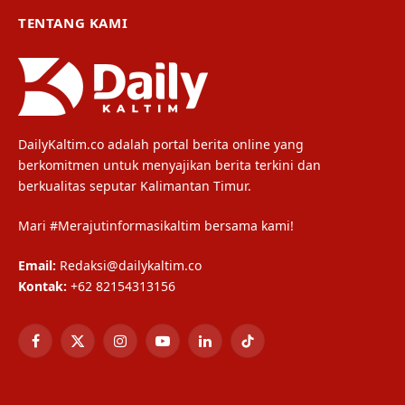
TENTANG KAMI
DailyKaltim.co adalah portal berita online yang
berkomitmen untuk menyajikan berita terkini dan
berkualitas seputar Kalimantan Timur.
Mari #Merajutinformasikaltim bersama kami!
Email:
Redaksi@dailykaltim.co
Kontak:
+62 82154313156
Facebook
X
Instagram
YouTube
LinkedIn
TikTok
(Twitter)