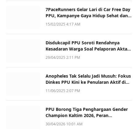
7PaceRunners Gelar Lari di Car Free Day
PPU, Kampanye Gaya Hidup Sehat dan
Dukung UMKM
15/02/2025 4:17 AM
Disdukcapil PPU Soroti Rendahnya
Kesadaran Warga Soal Pelaporan Akta
Kematian
29/04/2025 2:11 PM
Anopheles Tak Selalu Jadi Musuh: Fokus
Dinkes PPU Kini ke Penularan Aktif di
Sotek
11/06/2025 2:07 PM
PPU Borong Tiga Penghargaan Gender
Champion Kaltim 2026, Peran
Perempuan Jadi Sorotan
30/04/2026 10:01 AM