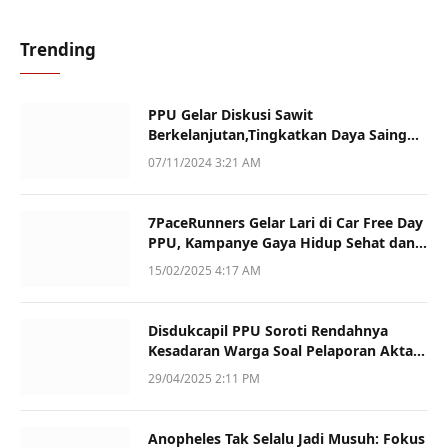
Trending
PPU Gelar Diskusi Sawit
Berkelanjutan,Tingkatkan Daya Saing
dan Kualitas
07/11/2024 3:21 AM
7PaceRunners Gelar Lari di Car Free Day
PPU, Kampanye Gaya Hidup Sehat dan
Dukung UMKM
15/02/2025 4:17 AM
Disdukcapil PPU Soroti Rendahnya
Kesadaran Warga Soal Pelaporan Akta
Kematian
29/04/2025 2:11 PM
Anopheles Tak Selalu Jadi Musuh: Fokus