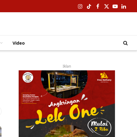
Instagram
TikTok
Facebook
X
YouTube
Linked
(Twitter)
Video
Iklan
i