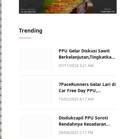
Trending
PPU Gelar Diskusi Sawit
Berkelanjutan,Tingkatkan
Daya Saing dan Kualitas
07/11/2024 3:21 AM
7PaceRunners Gelar Lari di
Car Free Day PPU,
Kampanye Gaya Hidup
15/02/2025 4:17 AM
Sehat dan Dukung UMKM
Disdukcapil PPU Soroti
Rendahnya Kesadaran
Warga Soal Pelaporan
29/04/2025 2:11 PM
Akta Kematian