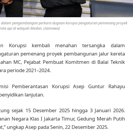
ka dalam pengembangan perkara dugaan korupsi pengaturan pemenang proyek
eta api di wilayah Medan. (istimewa)
an Korupsi kembali menahan tersangka dalam
gaturan pemenang proyek pembangunan jalur kereta
menahan MC, Pejabat Pembuat Komitmen di Balai Teknik
ra periode 2021–2024.
omisi Pemberantasan Korupsi Asep Guntur Rahayu
enyidikan lanjutan.
tung sejak 15 Desember 2025 hingga 3 Januari 2026.
nan Negara Klas I Jakarta Timur, Gedung Merah Putih
ut,” ungkap Asep pada Senin, 22 Desember 2025.