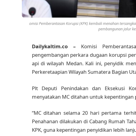
omisi Pemberantasan Korupsi (KPK) kembali menahan tersang
pembangunan jalur ker
Dailykaltim.co –
Komisi Pemberantas
pengembangan perkara dugaan korupsi pen
api di wilayah Medan. Kali ini, penyidik 
Perkeretaapian Wilayah Sumatera Bagian Uta
Plt Deputi Penindakan dan Eksekusi K
menyatakan MC ditahan untuk kepentingan p
“MC ditahan selama 20 hari pertama terhi
Penahanan dilakukan di Cabang Rumah Taha
KPK, guna kepentingan penyidikan lebih lanj