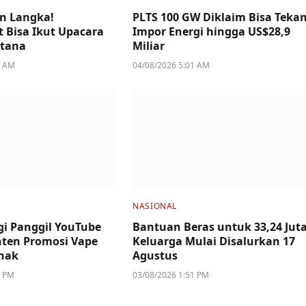
n Langka!
PLTS 100 GW Diklaim Bisa Teka
 Bisa Ikut Upacara
Impor Energi hingga US$28,9
stana
Miliar
4 AM
04/08/2026 5:01 AM
NASIONAL
i Panggil YouTube
Bantuan Beras untuk 33,24 Jut
ten Promosi Vape
Keluarga Mulai Disalurkan 17
nak
Agustus
2 PM
03/08/2026 1:51 PM