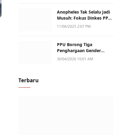
Anopheles Tak Selalu Jadi
Musuh: Fokus Dinkes PPU
Kini ke Penularan Aktif di
11/06/2025 2:07 PM
Sotek
PPU Borong Tiga
Penghargaan Gender
Champion Kaltim 2026,
30/04/2026 10:01 AM
Peran Perempuan Jadi
Sorotan
Terbaru