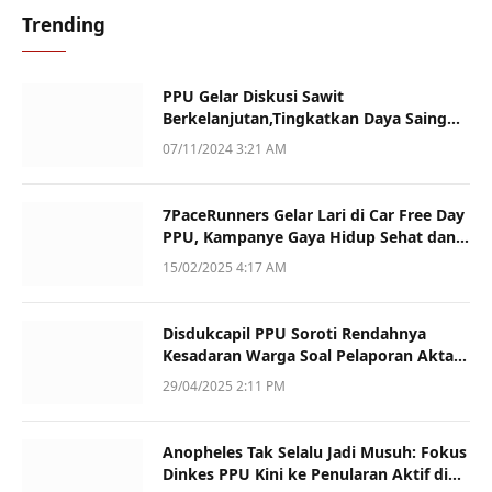
Trending
PPU Gelar Diskusi Sawit
Berkelanjutan,Tingkatkan Daya Saing
dan Kualitas
07/11/2024 3:21 AM
7PaceRunners Gelar Lari di Car Free Day
PPU, Kampanye Gaya Hidup Sehat dan
Dukung UMKM
15/02/2025 4:17 AM
Disdukcapil PPU Soroti Rendahnya
Kesadaran Warga Soal Pelaporan Akta
Kematian
29/04/2025 2:11 PM
Anopheles Tak Selalu Jadi Musuh: Fokus
Dinkes PPU Kini ke Penularan Aktif di