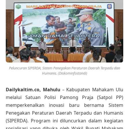
Peluncuran SIPERDA, Sistem Penegakan Peraturan Daerah Terpadu dan
Humanis. (Diskominfostandi)
Dailykaltim.co, Mahulu
– Kabupaten Mahakam Ulu
melalui Satuan Polisi Pamong Praja (Satpol PP)
memperkenalkan inovasi baru bernama Sistem
Penegakan Peraturan Daerah Terpadu dan Humanis
(SIPERDA). Program ini diluncurkan dalam kegiatan
sosialisasi yang dibuka oleh Wakil Bupati Mahakam