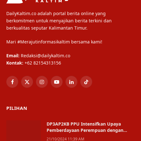
DailyKaltim.co adalah portal berita online yang
berkomitmen untuk menyajikan berita terkini dan
berkualitas seputar Kalimantan Timur.
Mari #Merajutinformasikaltim bersama kami!
Email:
Redaksi@dailykaltim.co
Kontak:
+62 82154313156
Facebook
X
Instagram
YouTube
LinkedIn
TikTok
(Twitter)
PILIHAN
DP3AP2KB PPU Intensifkan Upaya
Pemberdayaan Perempuan dengan
Sinergi Multilevel
21/10/2024 11:39 AM