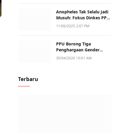
Anopheles Tak Selalu Jadi
Musuh: Fokus Dinkes PPU
Kini ke Penularan Aktif di
11/06/2025 2:07 PM
Sotek
PPU Borong Tiga
Penghargaan Gender
Champion Kaltim 2026,
30/04/2026 10:01 AM
Peran Perempuan Jadi
Sorotan
Terbaru