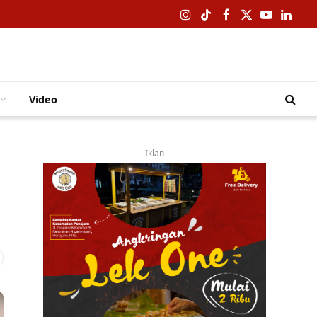
Instagram
TikTok
Facebook
X
YouTube
Linked
(Twitter)
Video
Iklan