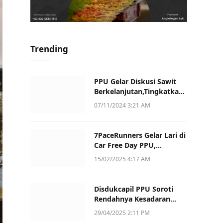
Trending
PPU Gelar Diskusi Sawit
Berkelanjutan,Tingkatkan
Daya Saing dan Kualitas
07/11/2024 3:21 AM
7PaceRunners Gelar Lari di
Car Free Day PPU,
Kampanye Gaya Hidup
15/02/2025 4:17 AM
Sehat dan Dukung UMKM
Disdukcapil PPU Soroti
Rendahnya Kesadaran
Warga Soal Pelaporan
29/04/2025 2:11 PM
Akta Kematian