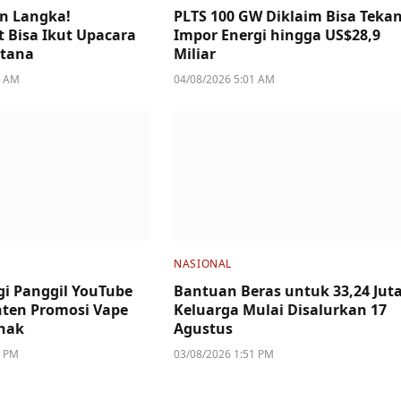
n Langka!
PLTS 100 GW Diklaim Bisa Teka
 Bisa Ikut Upacara
Impor Energi hingga US$28,9
stana
Miliar
4 AM
04/08/2026 5:01 AM
NASIONAL
i Panggil YouTube
Bantuan Beras untuk 33,24 Jut
ten Promosi Vape
Keluarga Mulai Disalurkan 17
nak
Agustus
2 PM
03/08/2026 1:51 PM