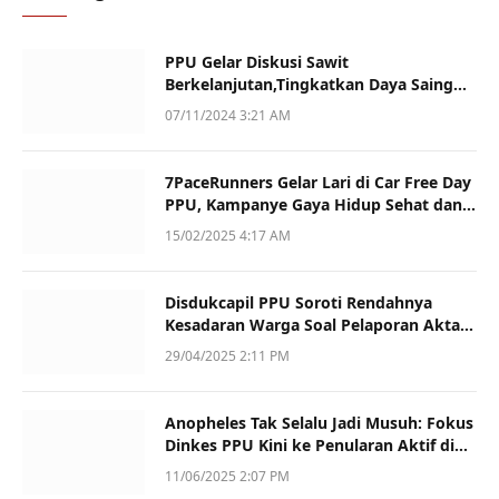
PPU Gelar Diskusi Sawit
Berkelanjutan,Tingkatkan Daya Saing
dan Kualitas
07/11/2024 3:21 AM
7PaceRunners Gelar Lari di Car Free Day
PPU, Kampanye Gaya Hidup Sehat dan
Dukung UMKM
15/02/2025 4:17 AM
Disdukcapil PPU Soroti Rendahnya
Kesadaran Warga Soal Pelaporan Akta
Kematian
29/04/2025 2:11 PM
Anopheles Tak Selalu Jadi Musuh: Fokus
Dinkes PPU Kini ke Penularan Aktif di
Sotek
11/06/2025 2:07 PM