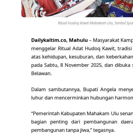
Ritual Hudoq Kawit Mahakam Ulu, Simbol Syuk
Dailykaltim.co, Mahulu
– Masyarakat Kam
menggelar Ritual Adat Hudoq Kawit, tradi
atas kehidupan, kesuburan, dan keberkahan
pada Sabtu, 8 November 2025, dan dibuka 
Belawan.
Dalam sambutannya, Bupati Angela menyebu
luhur dan mencerminkan hubungan harmonis
“Pemerintah Kabupaten Mahakam Ulu senant
bagian penting dari pembangunan daer
pembangunan tanpa jiwa,” tegasnya.