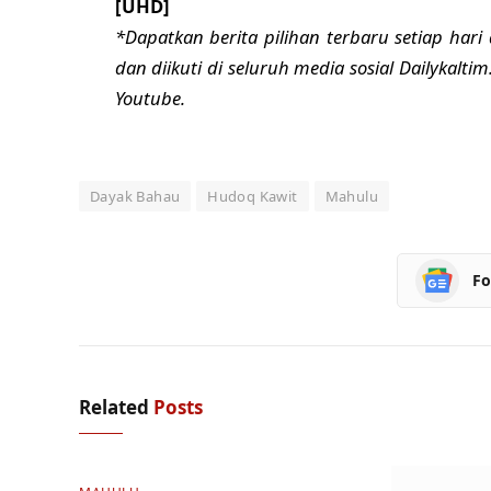
[UHD]
*Dapatkan berita pilihan terbaru setiap hari 
dan diikuti di seluruh media sosial Dailykalti
Youtube.
Dayak Bahau
Hudoq Kawit
Mahulu
Fo
Related
Posts