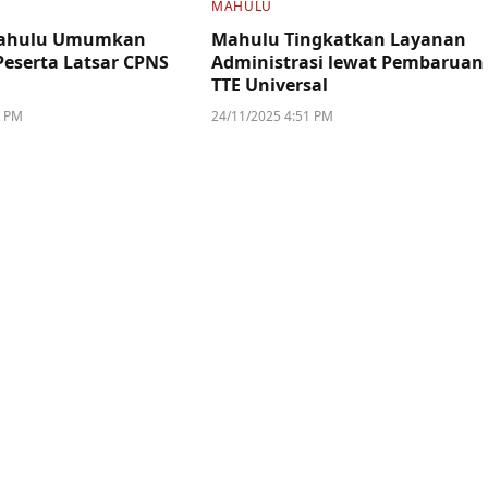
MAHULU
ahulu Umumkan
Mahulu Tingkatkan Layanan
Peserta Latsar CPNS
Administrasi lewat Pembaruan
TTE Universal
6 PM
24/11/2025 4:51 PM