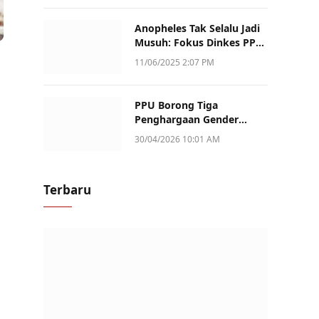
Anopheles Tak Selalu Jadi
Musuh: Fokus Dinkes PPU
Kini ke Penularan Aktif di
11/06/2025 2:07 PM
Sotek
PPU Borong Tiga
Penghargaan Gender
Champion Kaltim 2026,
30/04/2026 10:01 AM
Peran Perempuan Jadi
Sorotan
Terbaru