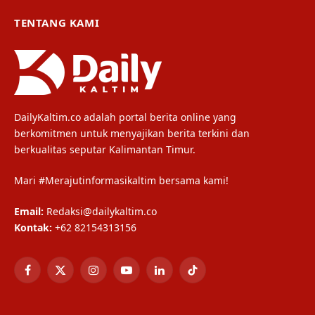
TENTANG KAMI
DailyKaltim.co adalah portal berita online yang
berkomitmen untuk menyajikan berita terkini dan
berkualitas seputar Kalimantan Timur.
Mari #Merajutinformasikaltim bersama kami!
Email:
Redaksi@dailykaltim.co
Kontak:
+62 82154313156
Facebook
X
Instagram
YouTube
LinkedIn
TikTok
(Twitter)