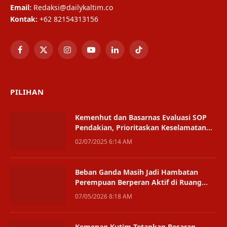
Email:
Redaksi@dailykaltim.co
Kontak:
+62 82154313156
Facebook
X
Instagram
YouTube
LinkedIn
TikTok
(Twitter)
PILIHAN
Kemenhut dan Basarnas Evaluasi SOP
Pendakian, Prioritaskan Keselamatan
Wisata Alam
02/07/2025 6:14 AM
Beban Ganda Masih Jadi Hambatan
Perempuan Berperan Aktif di Ruang
Publik
07/05/2026 8:18 AM
Kemenag Kutim Tetapkan Besaran