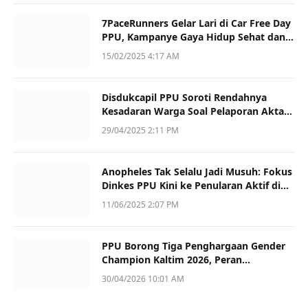
7PaceRunners Gelar Lari di Car Free Day
PPU, Kampanye Gaya Hidup Sehat dan
Dukung UMKM
15/02/2025 4:17 AM
Disdukcapil PPU Soroti Rendahnya
Kesadaran Warga Soal Pelaporan Akta
Kematian
29/04/2025 2:11 PM
Anopheles Tak Selalu Jadi Musuh: Fokus
Dinkes PPU Kini ke Penularan Aktif di
Sotek
11/06/2025 2:07 PM
PPU Borong Tiga Penghargaan Gender
Champion Kaltim 2026, Peran
Perempuan Jadi Sorotan
30/04/2026 10:01 AM