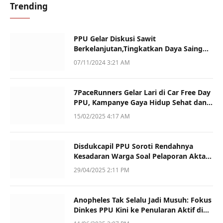
Trending
PPU Gelar Diskusi Sawit
Berkelanjutan,Tingkatkan Daya Saing
dan Kualitas
07/11/2024 3:21 AM
7PaceRunners Gelar Lari di Car Free Day
PPU, Kampanye Gaya Hidup Sehat dan
Dukung UMKM
15/02/2025 4:17 AM
Disdukcapil PPU Soroti Rendahnya
Kesadaran Warga Soal Pelaporan Akta
Kematian
29/04/2025 2:11 PM
Anopheles Tak Selalu Jadi Musuh: Fokus
Dinkes PPU Kini ke Penularan Aktif di
Sotek